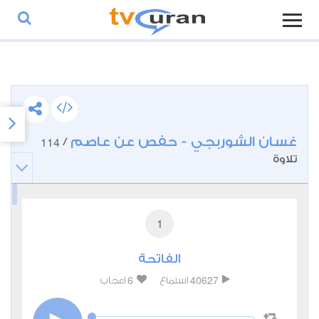
غسان الشوربجي - حفص عن عاصم
114
/
تلاوة
1
الفاتحة
6
40627
استماع
اعجاب