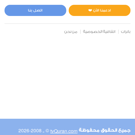
المائدة
0
8108
استماع
اعجاب
ادعمنا الآن ❤️
اتصل بنا
بانرات
اتفاقية الخصوصية
من نحن
00:00
00:00
6
الأنعام
2
8180
استماع
اعجاب
00:00
00:00
© ـ 2008-2026
tvQuran.com
جميع الحقوق محفوظة
7