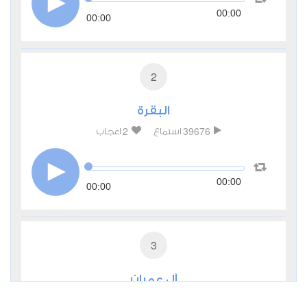
00:00
00:00
2
البقرة
2
39676
استماع
اعجاب
00:00
00:00
3
آل عمران
1
13230
استماع
اعجاب