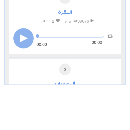
البقرة
2
39676
استماع
اعجاب
00:00
00:00
3
آل عمران
1
13230
استماع
اعجاب
00:00
00:00