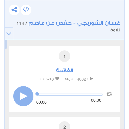
غسان الشوربجي - حفص عن عاصم
114
/
تلاوة
1
الفاتحة
6
40627
استماع
اعجاب
00:00
00:00
2