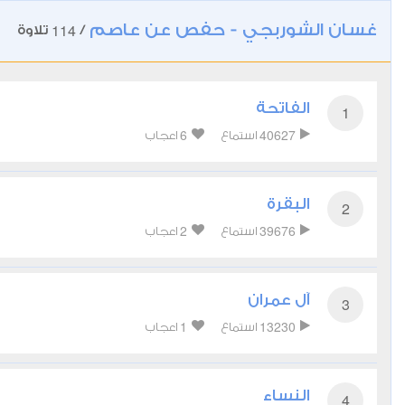
غسان الشوربجي - حفص عن عاصم
114
/
تلاوة
الفاتحة
1
6
40627
استماع
اعجاب
البقرة
2
2
39676
استماع
اعجاب
آل عمران
3
1
13230
استماع
اعجاب
النساء
4