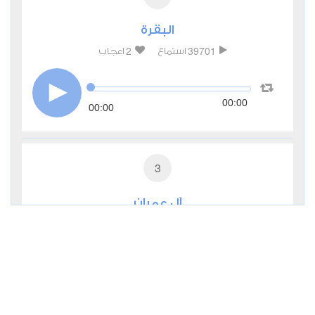
البقرة
2
39701
استماع
اعجاب
00:00
00:00
3
آل عمران
1
13245
استماع
اعجاب
00:00
00:00