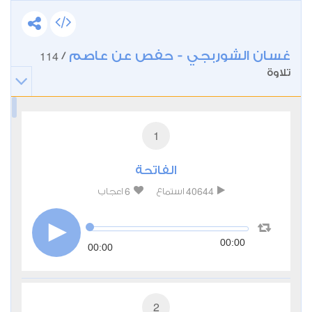
غسان الشوربجي - حفص عن عاصم
114
/
تلاوة
1
الفاتحة
6
40644
استماع
اعجاب
00:00
00:00
2