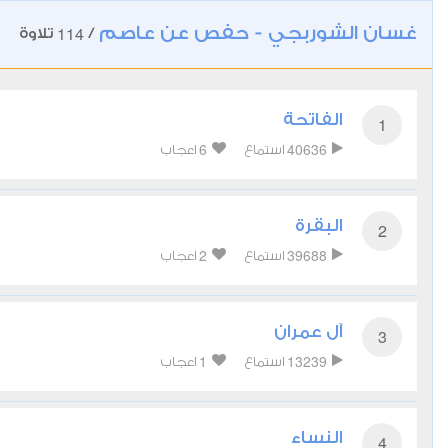
غسان الشوربجي - حفص عن عاصم
114
/
تلاوة
الفاتحة
1
6
40636
استماع
اعجاب
البقرة
2
2
39688
استماع
اعجاب
آل عمران
3
1
13239
استماع
اعجاب
النساء
4