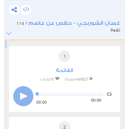
غسان الشوربجي - حفص عن عاصم
114
/
تلاوة
1
الفاتحة
6
40627
استماع
اعجاب
00:00
00:00
2