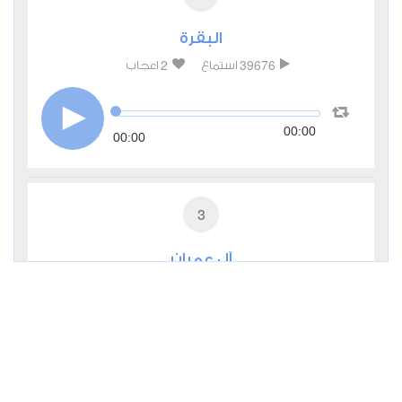
البقرة
2
39676
استماع
اعجاب
00:00
00:00
3
آل عمران
1
13230
استماع
اعجاب
00:00
00:00