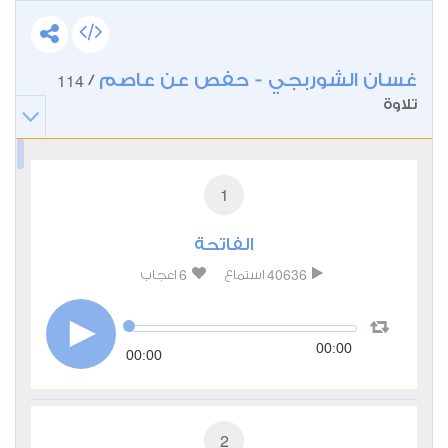
غسان الشوربجي - حفص عن عاصم
114
/
تلاوة
1
الفاتحة
6
40636
استماع
اعجاب
00:00
00:00
2