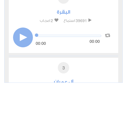
البقرة
2
39691
استماع
اعجاب
00:00
00:00
3
آل عمران
1
13243
استماع
اعجاب
00:00
00:00