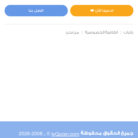
المائدة
0
8120
استماع
اعجاب
ادعمنا الآن ❤️
اتصل بنا
بانرات
اتفاقية الخصوصية
من نحن
00:00
00:00
6
الأنعام
2
8187
استماع
اعجاب
00:00
00:00
© ـ 2008-2026
tvQuran.com
جميع الحقوق محفوظة
7