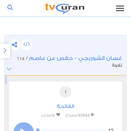
غسان الشوربجي - حفص عن عاصم
114
/
تلاوة
1
الفاتحة
6
40644
استماع
اعجاب