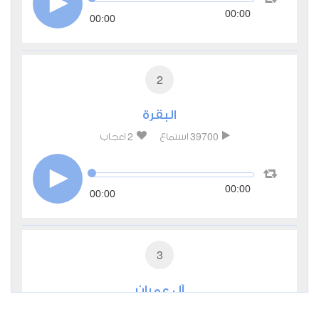
00:00
00:00
2
البقرة
2
39700
استماع
اعجاب
00:00
00:00
3
آل عمران
1
13244
استماع
اعجاب