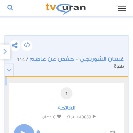
غسان الشوربجي - حفص عن عاصم
114
/
تلاوة
1
الفاتحة
6
40630
استماع
اعجاب