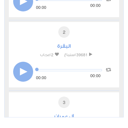
00:00
00:00
2
البقرة
2
39681
استماع
اعجاب
00:00
00:00
3
آل عمران
1
13234
استماع
اعجاب