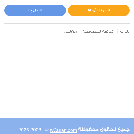
المائدة
0
8114
استماع
اعجاب
ادعمنا الآن ❤️
اتصل بنا
بانرات
اتفاقية الخصوصية
من نحن
00:00
00:00
6
الأنعام
2
8183
استماع
اعجاب
00:00
00:00
© ـ 2008-2026
tvQuran.com
جميع الحقوق محفوظة
7