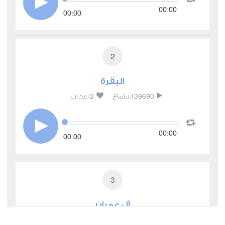
00:00
00:00
2
البقرة
2
39690
استماع
اعجاب
00:00
00:00
3
آل عمران
1
13243
استماع
اعجاب