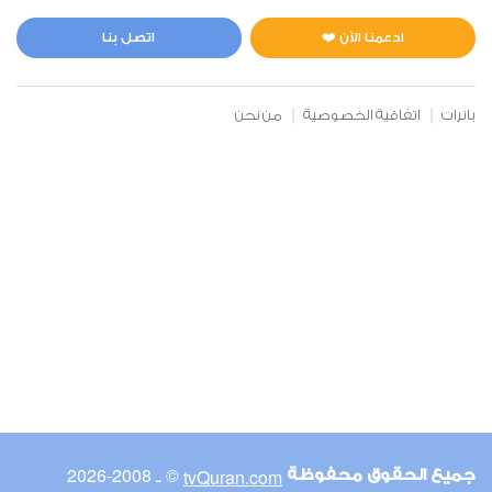
المائدة
0
8118
استماع
اعجاب
ادعمنا الآن ❤️
اتصل بنا
بانرات
اتفاقية الخصوصية
من نحن
00:00
00:00
6
الأنعام
2
8187
استماع
اعجاب
00:00
00:00
© ـ 2008-2026
tvQuran.com
جميع الحقوق محفوظة
7