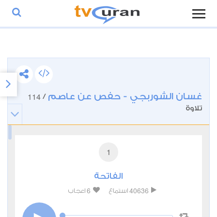
غسان الشوربجي - حفص عن عاصم
114
/
تلاوة
1
الفاتحة
6
40636
استماع
اعجاب