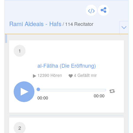
Rami Aldeais - Hafs
/
114
Recitator
1
al-Fātiha (Die Eröffnung)
12390
Hören
4
Gefällt mir
00:00
00:00
2