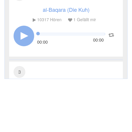
al-Baqara (Die Kuh)
10317
Hören
1
Gefällt mir
00:00
00:00
3
Āl ʿImrān (Die Sippe Imrans)
5044
Hören
0
Gefällt mir
00:00
00:00