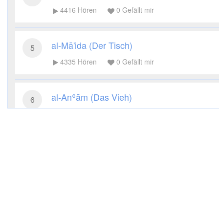
4416
Hören
0
Gefällt mir
al-Mā'ida (Der Tisch)
5
4335
Hören
0
Gefällt mir
al-Anʿām (Das Vieh)
6
3949
Hören
0
Gefällt mir
al-Aʿrāf (Die Höhen)
7
3679
Hören
0
Gefällt mir
al-Anfāl (Die Beute)
8
3540
Hören
0
Gefällt mir