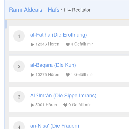
Rami Aldeais - Hafs
/
114
Recitator
al-Fātiha (Die Eröffnung)
1
12346
Hören
4
Gefällt mir
al-Baqara (Die Kuh)
2
10275
Hören
1
Gefällt mir
Āl ʿImrān (Die Sippe Imrans)
3
5001
Hören
0
Gefällt mir
an-Nisā' (Die Frauen)
4