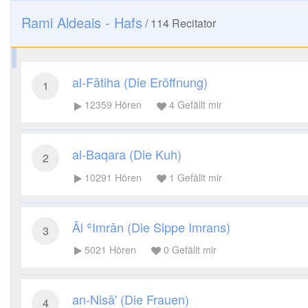
Rami Aldeais - Hafs
/
114
Recitator
al-Fātiha (Die Eröffnung)
1
12359
Hören
4
Gefällt mir
al-Baqara (Die Kuh)
2
10291
Hören
1
Gefällt mir
Āl ʿImrān (Die Sippe Imrans)
3
5021
Hören
0
Gefällt mir
an-Nisā' (Die Frauen)
4