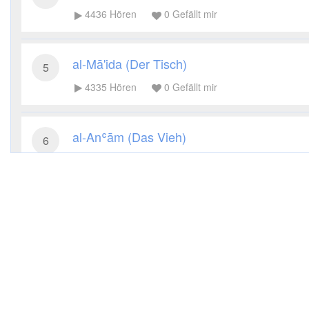
4436
Hören
0
Gefällt mir
al-Mā'ida (Der Tisch)
5
4335
Hören
0
Gefällt mir
al-Anʿām (Das Vieh)
6
3966
Hören
0
Gefällt mir
al-Aʿrāf (Die Höhen)
7
3680
Hören
0
Gefällt mir
al-Anfāl (Die Beute)
8
3557
Hören
0
Gefällt mir