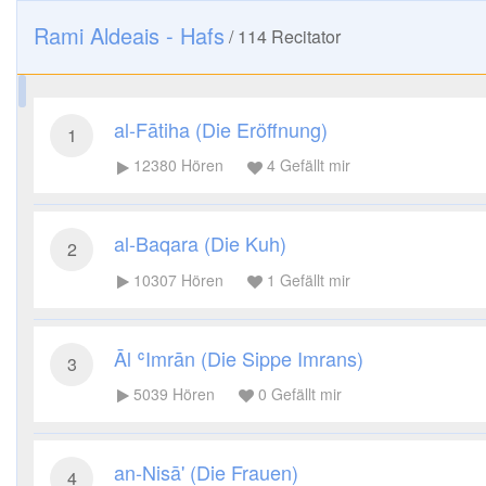
Rami Aldeais - Hafs
/
114
Recitator
al-Fātiha (Die Eröffnung)
1
12380
Hören
4
Gefällt mir
al-Baqara (Die Kuh)
2
10307
Hören
1
Gefällt mir
Āl ʿImrān (Die Sippe Imrans)
3
5039
Hören
0
Gefällt mir
an-Nisā' (Die Frauen)
4