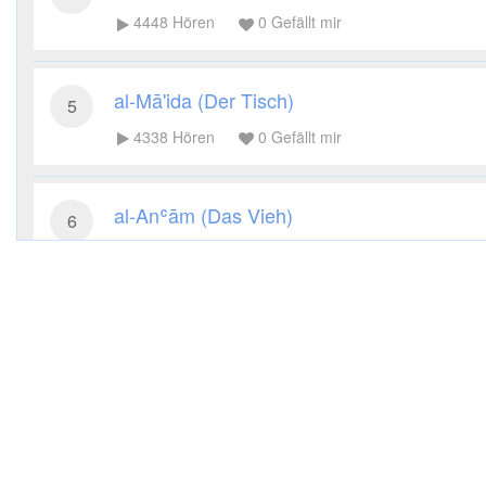
4448
Hören
0
Gefällt mir
al-Mā'ida (Der Tisch)
5
4338
Hören
0
Gefällt mir
al-Anʿām (Das Vieh)
6
3987
Hören
0
Gefällt mir
al-Aʿrāf (Die Höhen)
7
3683
Hören
0
Gefällt mir
al-Anfāl (Die Beute)
8
3581
Hören
0
Gefällt mir