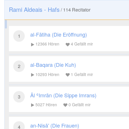
Rami Aldeais - Hafs
/
114
Recitator
al-Fātiha (Die Eröffnung)
1
12366
Hören
4
Gefällt mir
al-Baqara (Die Kuh)
2
10293
Hören
1
Gefällt mir
Āl ʿImrān (Die Sippe Imrans)
3
5027
Hören
0
Gefällt mir
an-Nisā' (Die Frauen)
4