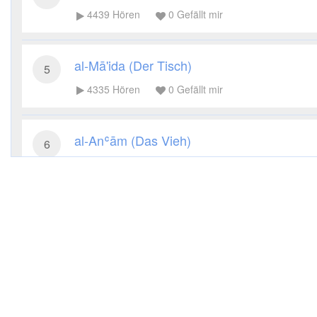
4439
Hören
0
Gefällt mir
al-Mā'ida (Der Tisch)
5
4335
Hören
0
Gefällt mir
al-Anʿām (Das Vieh)
6
3971
Hören
0
Gefällt mir
al-Aʿrāf (Die Höhen)
7
3680
Hören
0
Gefällt mir
al-Anfāl (Die Beute)
8
3565
Hören
0
Gefällt mir