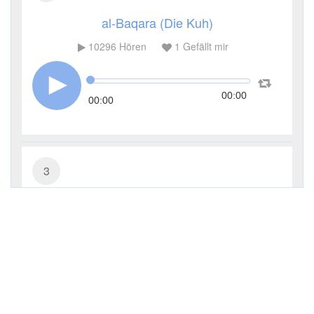
al-Baqara (Die Kuh)
10296
Hören
1
Gefällt mir
00:00
00:00
3
Āl ʿImrān (Die Sippe Imrans)
5032
Hören
0
Gefällt mir
00:00
00:00