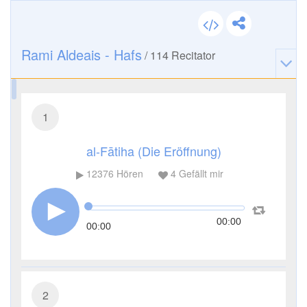
Rami Aldeais - Hafs
/
114
Recitator
1
al-Fātiha (Die Eröffnung)
12376
Hören
4
Gefällt mir
00:00
00:00
2