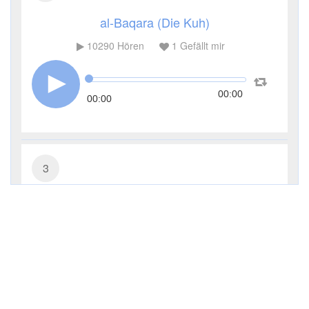
al-Baqara (Die Kuh)
10290
Hören
1
Gefällt mir
00:00
00:00
3
Āl ʿImrān (Die Sippe Imrans)
5017
Hören
0
Gefällt mir
00:00
00:00