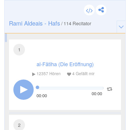
Rami Aldeais - Hafs
/
114
Recitator
1
al-Fātiha (Die Eröffnung)
12357
Hören
4
Gefällt mir
00:00
00:00
2