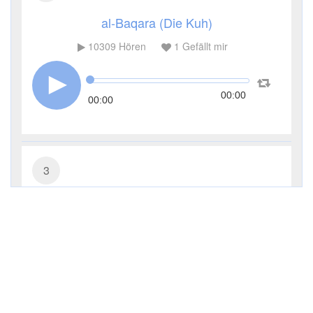
al-Baqara (Die Kuh)
10309
Hören
1
Gefällt mir
00:00
00:00
3
Āl ʿImrān (Die Sippe Imrans)
5040
Hören
0
Gefällt mir
00:00
00:00