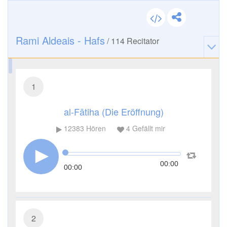
Rami Aldeais - Hafs
/
114
Recitator
1
al-Fātiha (Die Eröffnung)
12383
Hören
4
Gefällt mir
00:00
00:00
2