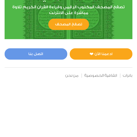
تصفح المصحف المكتوب الرقمي وقراءة القران الكريم تلاوة
مباشرة على الانترنت
6
تصفح المصحف
الأنعام
0
2785
استماع
اعجاب
ادعمنا الآن ❤️
اتصل بنا
00:00
00:00
بانرات
اتفاقية الخصوصية
من نحن
7
الأعراف
0
2618
استماع
اعجاب