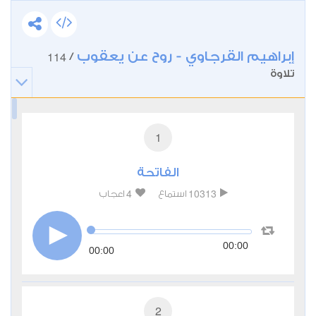
إبراهيم القرجاوي - روح عن يعقوب
114
/
تلاوة
1
الفاتحة
4
10313
استماع
اعجاب
00:00
00:00
2