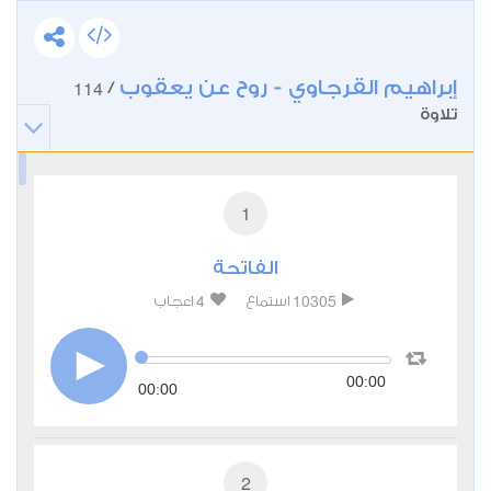
إبراهيم القرجاوي - روح عن يعقوب
114
/
تلاوة
1
الفاتحة
4
10305
استماع
اعجاب
00:00
00:00
2