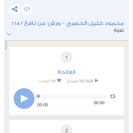
نوفمبر 1980.
محمود خليل الحصري - ورش عن نافع
114
/
تلاوة
1
الفاتحة
19
361608
استماع
اعجاب
00:00
00:00
2