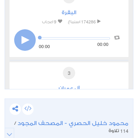
البقرة
9
174286
استماع
اعجاب
00:00
00:00
3
آل عمران
3
54223
استماع
اعجاب
00:00
محمود خليل الحصري - المصحف المجود
00:00
/
114
تلاوة