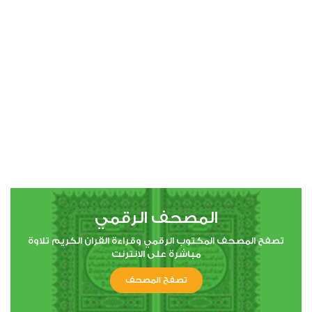
6
الأنعام
3
24702
استماع
اعجاب
00:00
00:00
المصحف الرقمي
7
تصفح المصحف المكتوب الرقمي وقراءة القران الكريم تلاوة
مباشرة على الانترنت
الأعراف
2
20518
تصفح المصحف
استماع
اعجاب