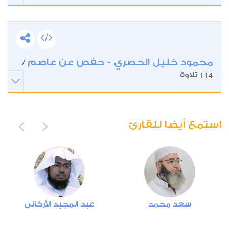
4
النساء
4
38521
استماع
اعجاب
محمود خليل الحصري - حفص عن عاصم
/
114
تلاوة
00:00
00:00
استمع أيضا للقارئ
5
المائدة
3
29154
استماع
اعجاب
سعد محمد
عبد المجيد الأركاني
00:00
00:00