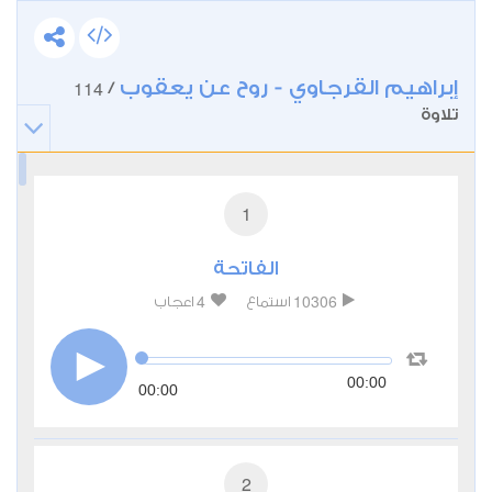
إبراهيم القرجاوي - روح عن يعقوب
114
/
تلاوة
1
الفاتحة
4
10306
استماع
اعجاب
00:00
00:00
2