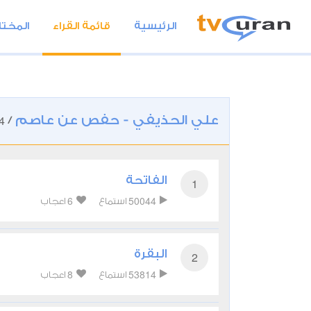
الرئيسية
قائمة القراء
المختا
علي الحذيفي - حفص عن عاصم
4
/
الفاتحة
1
6
50044
استماع
اعجاب
البقرة
2
8
53814
استماع
اعجاب