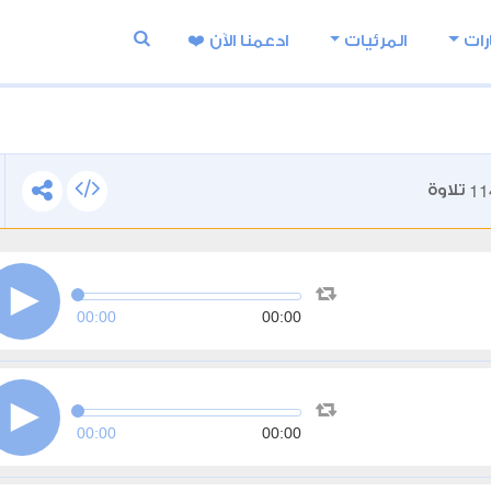
رات
المرئيات
ادعمنا اﻵن ❤️
11
تلاوة
00:00
00:00
00:00
00:00