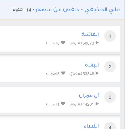
علي الحذيفي - حفص عن عاصم
114
/
تلاوة
الفاتحة
1
6
50073
استماع
اعجاب
البقرة
2
8
53848
استماع
اعجاب
آل عمران
3
1
44261
استماع
اعجاب
النساء
4