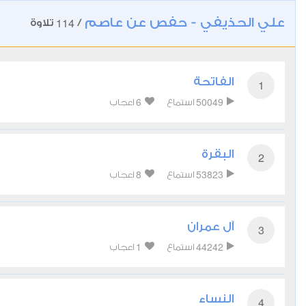
علي الحذيفي - حفص عن عاصم
114
/
تلاوة
الفاتحة
1
6
50049
استماع
اعجاب
البقرة
2
8
53823
استماع
اعجاب
آل عمران
3
1
44242
استماع
اعجاب
النساء
4