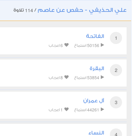
علي الحذيفي - حفص عن عاصم
114
/
تلاوة
الفاتحة
1
6
50156
استماع
اعجاب
البقرة
2
8
53854
استماع
اعجاب
آل عمران
3
1
44261
استماع
اعجاب
النساء
4