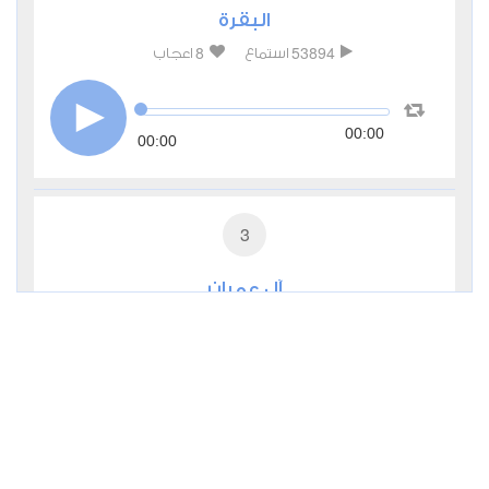
البقرة
8
53894
استماع
اعجاب
00:00
00:00
3
آل عمران
1
44282
استماع
اعجاب
00:00
00:00