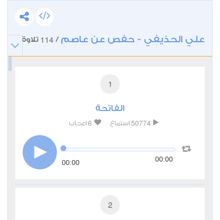
علي الحذيفي - حفص عن عاصم
114
/
تلاوة
1
الفاتحة
6
50774
استماع
اعجاب
00:00
00:00
2