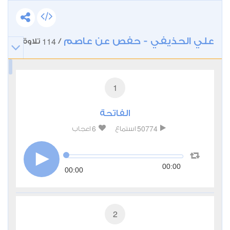
علي الحذيفي - حفص عن عاصم
114
/
تلاوة
1
الفاتحة
6
50774
استماع
اعجاب
00:00
00:00
2