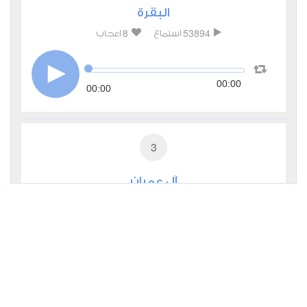
البقرة
8
53894
استماع
اعجاب
00:00
00:00
3
آل عمران
1
44282
استماع
اعجاب
00:00
00:00