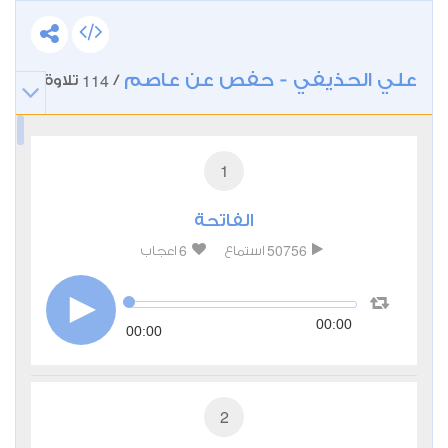
علي الحذيفي - حفص عن عاصم
114
/
تلاوة
1
الفاتحة
6
50756
استماع
اعجاب
00:00
00:00
2