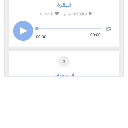
البقرة
8
53864
استماع
اعجاب
00:00
00:00
3
آل عمران
1
44264
استماع
اعجاب
00:00
00:00