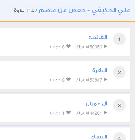
علي الحذيفي - حفص عن عاصم
114
/
تلاوة
الفاتحة
1
6
50056
استماع
اعجاب
البقرة
2
8
53847
استماع
اعجاب
آل عمران
3
1
44261
استماع
اعجاب
النساء
4