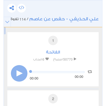
علي الحذيفي - حفص عن عاصم
114
/
تلاوة
1
الفاتحة
6
50770
استماع
اعجاب
00:00
00:00
2