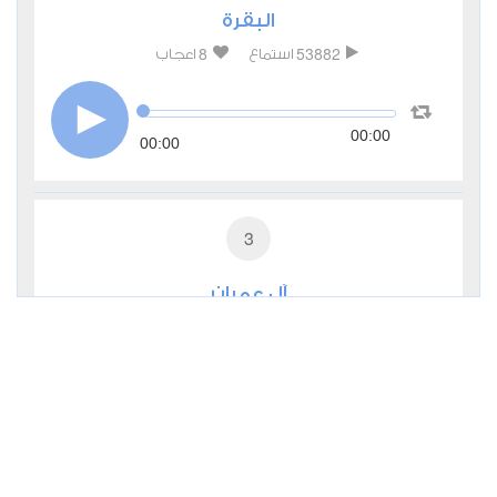
البقرة
8
53882
استماع
اعجاب
00:00
00:00
3
آل عمران
1
44274
استماع
اعجاب
00:00
00:00