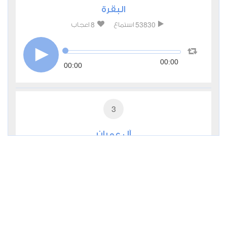
البقرة
8
53830
استماع
اعجاب
00:00
00:00
3
آل عمران
1
44247
استماع
اعجاب
00:00
00:00