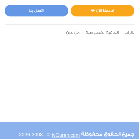
المائدة
0
2256
استماع
اعجاب
ادعمنا الآن ❤️
اتصل بنا
بانرات
اتفاقية الخصوصية
من نحن
00:00
00:00
6
الأنعام
0
2132
استماع
اعجاب
00:00
00:00
© ـ 2008-2026
tvQuran.com
جميع الحقوق محفوظة
7