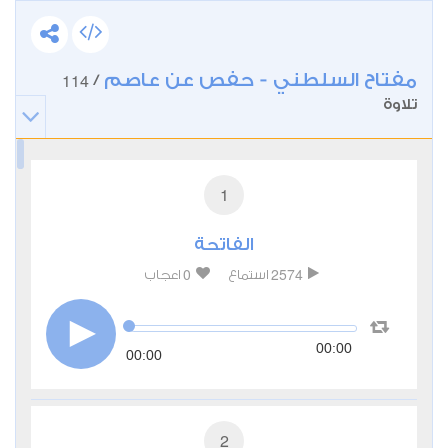
مفتاح السلطني - حفص عن عاصم
114
/
تلاوة
1
الفاتحة
0
2574
استماع
اعجاب
00:00
00:00
2