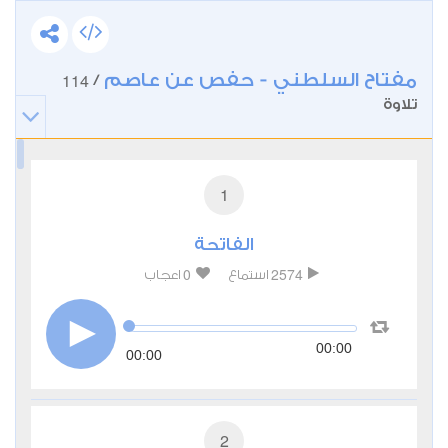
مفتاح السلطني - حفص عن عاصم
114
/
تلاوة
1
الفاتحة
0
2574
استماع
اعجاب
00:00
00:00
2