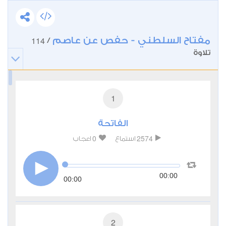
مفتاح السلطني - حفص عن عاصم
114
/
تلاوة
1
الفاتحة
0
2574
استماع
اعجاب
00:00
00:00
2