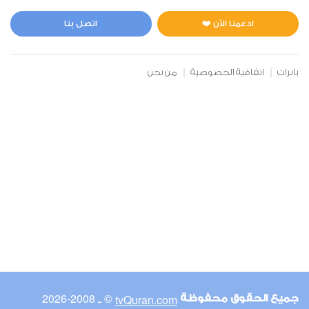
المائدة
0
2256
استماع
اعجاب
ادعمنا الآن ❤️
اتصل بنا
بانرات
اتفاقية الخصوصية
من نحن
00:00
00:00
6
الأنعام
0
2133
استماع
اعجاب
00:00
00:00
© ـ 2008-2026
tvQuran.com
جميع الحقوق محفوظة
7