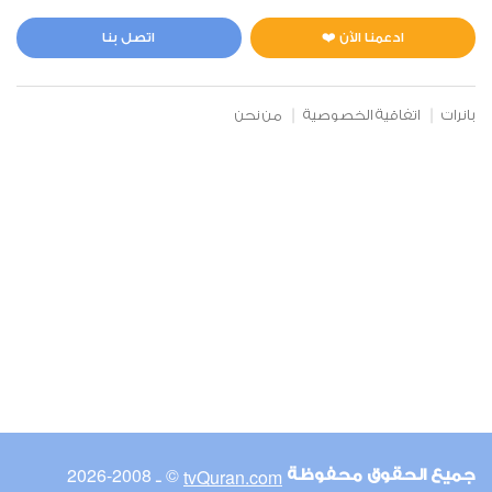
المائدة
0
2256
استماع
اعجاب
ادعمنا الآن ❤️
اتصل بنا
بانرات
اتفاقية الخصوصية
من نحن
00:00
00:00
6
الأنعام
0
2131
استماع
اعجاب
00:00
00:00
© ـ 2008-2026
tvQuran.com
جميع الحقوق محفوظة
7