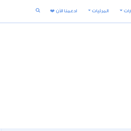
رات
المرئيات
ادعمنا اﻵن ❤️