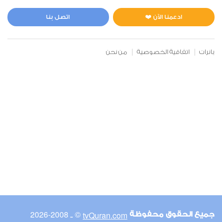
المائدة
0
2256
استماع
اعجاب
ادعمنا الآن ❤️
اتصل بنا
بانرات
اتفاقية الخصوصية
من نحن
00:00
00:00
6
الأنعام
0
2133
استماع
اعجاب
00:00
00:00
© ـ 2008-2026
tvQuran.com
جميع الحقوق محفوظة
7