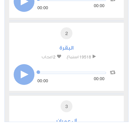
00:00
00:00
2
البقرة
2
19518
استماع
اعجاب
00:00
00:00
3
آل عمران
1
9330
استماع
اعجاب