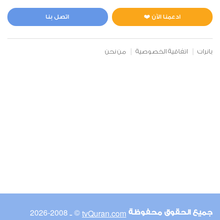
المائدة
1
6070
استماع
اعجاب
ادعمنا الآن ❤️
اتصل بنا
بانرات
اتفاقية الخصوصية
من نحن
00:00
00:00
6
الأنعام
0
5882
استماع
اعجاب
00:00
00:00
© ـ 2008-2026
tvQuran.com
جميع الحقوق محفوظة
7