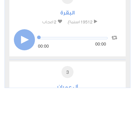
البقرة
2
19512
استماع
اعجاب
00:00
00:00
3
آل عمران
1
9323
استماع
اعجاب
00:00
00:00