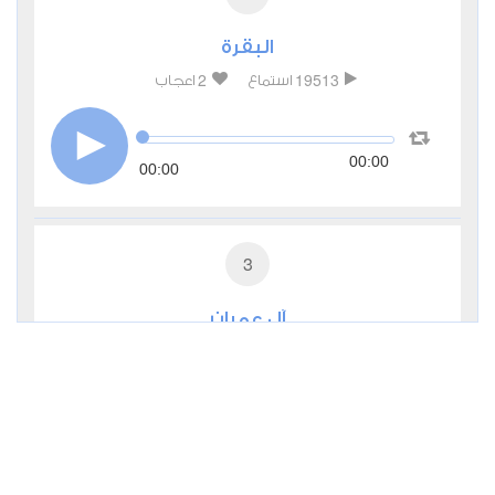
البقرة
2
19513
استماع
اعجاب
00:00
00:00
3
آل عمران
1
9326
استماع
اعجاب
00:00
00:00