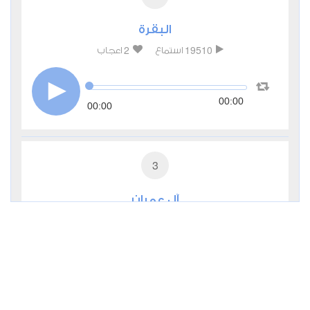
البقرة
2
19510
استماع
اعجاب
00:00
00:00
3
آل عمران
1
9323
استماع
اعجاب
00:00
00:00