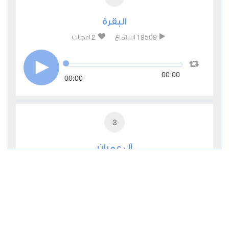
البقرة
2
19509
استماع
اعجاب
00:00
00:00
3
آل عمران
1
9320
استماع
اعجاب
00:00
00:00