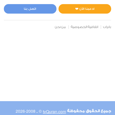
المائدة
1
6068
استماع
اعجاب
ادعمنا الآن ❤️
اتصل بنا
بانرات
اتفاقية الخصوصية
من نحن
00:00
00:00
6
الأنعام
0
5876
استماع
اعجاب
00:00
00:00
© ـ 2008-2026
tvQuran.com
جميع الحقوق محفوظة
7