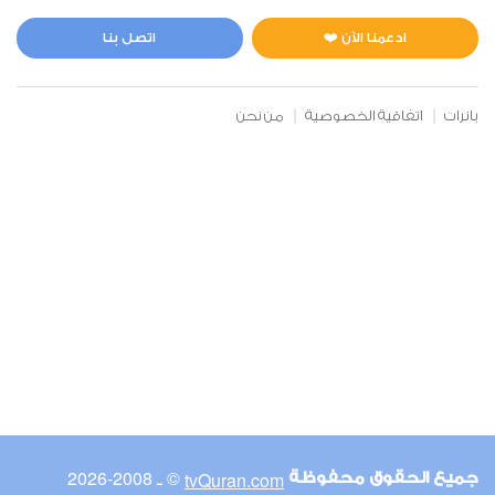
المائدة
1
6068
استماع
اعجاب
ادعمنا الآن ❤️
اتصل بنا
بانرات
اتفاقية الخصوصية
من نحن
00:00
00:00
6
الأنعام
0
5878
استماع
اعجاب
00:00
00:00
© ـ 2008-2026
tvQuran.com
جميع الحقوق محفوظة
7