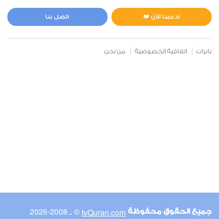
المائدة
1
6067
استماع
اعجاب
ادعمنا الآن ❤️
اتصل بنا
بانرات
اتفاقية الخصوصية
من نحن
00:00
00:00
6
الأنعام
0
5873
استماع
اعجاب
00:00
00:00
© ـ 2008-2026
tvQuran.com
جميع الحقوق محفوظة
7