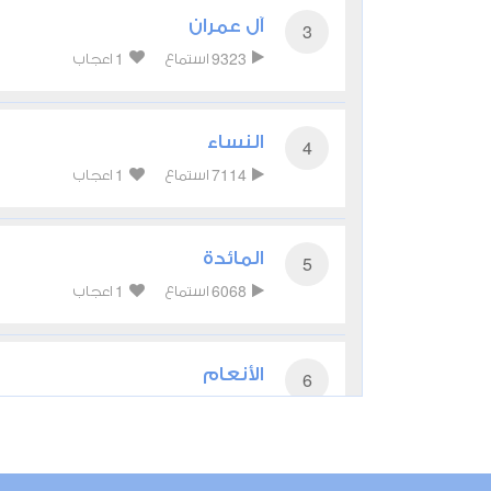
آل عمران
3
1
9323
استماع
اعجاب
النساء
4
1
7114
استماع
اعجاب
المائدة
5
1
6068
استماع
اعجاب
الأنعام
6
0
5876
استماع
اعجاب