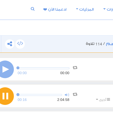
رات
المرئيات
ادعمنا اﻵن ❤️
صم
114
/
تلاوة
00:00
00:00
00:16
2:04:58
أخرى